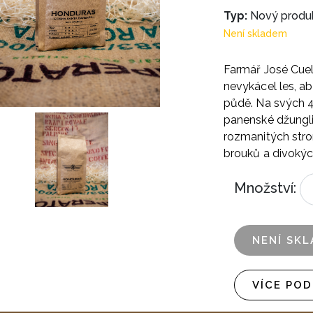
Typ:
Nový produ
Není skladem
Farmář José Cuell
nevykácel les, a
půdě. Na svých 
panenské džungl
rozmanitých strom
brouků a divokýc
Množství:
NENÍ SK
VÍCE PO