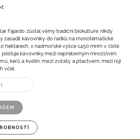
kt
ar Fajardo zůstal věrný tradiční biokultuře, nikdy
by zasadil kávovníky do
řádků na monotématické
40 hektarech, v nadmořské výšce 1450 mnm v čisté
i pěstuje kávovníky mezi nepřeberným množstvím
ů, keřů a květin, mezi zvířaty a ptactvem, mezi roji
h včel.
LADEM
DROBNOSTÍ