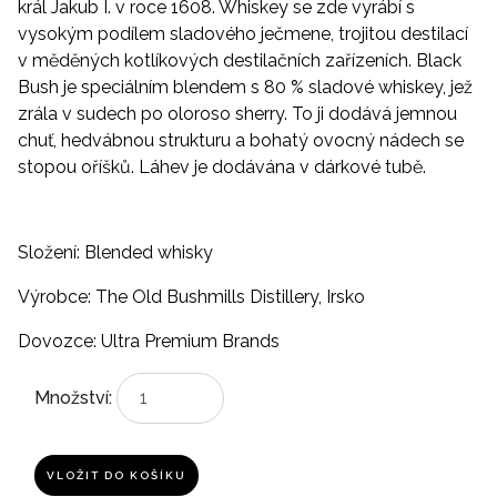
král Jakub I. v roce 1608. Whiskey se zde vyrábí s
vysokým podílem sladového ječmene, trojitou destilací
v měděných kotlíkových destilačních zařízeních. Black
Bush je speciálním blendem s 80 % sladové whiskey, jež
zrála v sudech po oloroso sherry. To ji dodává jemnou
chuť, hedvábnou strukturu a bohatý ovocný nádech se
stopou oříšků. Láhev je dodávána v dárkové tubě.
Složení: Blended whisky
Výrobce: The Old Bushmills Distillery, Irsko
Dovozce: Ultra Premium Brands
Množství:
VLOŽIT DO KOŠÍKU