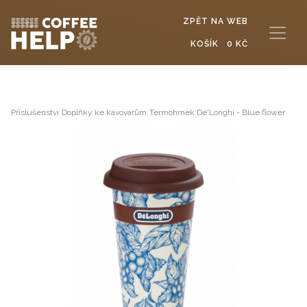
ZPĚT NA WEB
KOŠÍK
0 KČ
Příslušenství
Doplňky ke kávovarům
Termohrnek De'Longhi - Blue flower